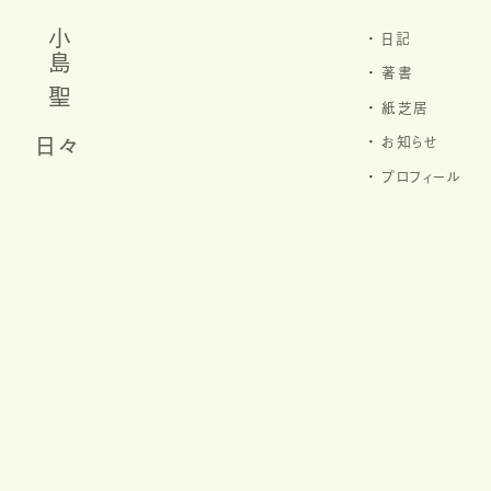
小島 聖
日記
著書
紙芝居
日々
お知らせ
プロフィール