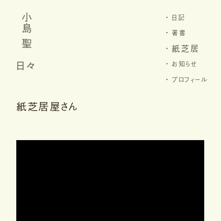
小島 聖
日記
著書
紙芝居
日々
お知らせ
プロフィール
紙芝居屋さん